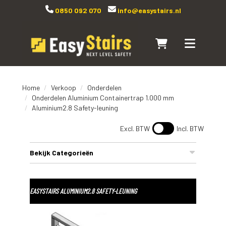
0850 092 070
info@easystairs.nl
Naar winkelwagen
Toggle navi
Home
Verkoop
Onderdelen
Onderdelen Aluminium Containertrap 1.000 mm
Aluminium2.8 Safety-leuning
Excl. BTW
Incl. BTW
Bekijk Categorieën
EASYSTAIRS ALUMINIUM2.8 SAFETY-LEUNING