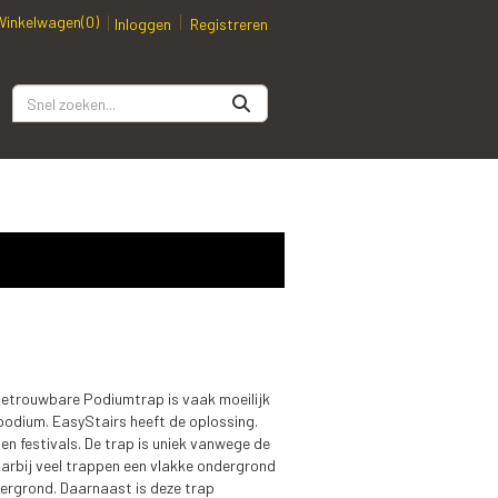
Winkelwagen
(0)
Inloggen
Registreren
betrouwbare Podiumtrap is vaak moeilijk
w podium. EasyStairs heeft de oplossing.
en festivals. De trap is uniek vanwege de
aarbij veel trappen een vlakke ondergrond
ergrond. Daarnaast is deze trap