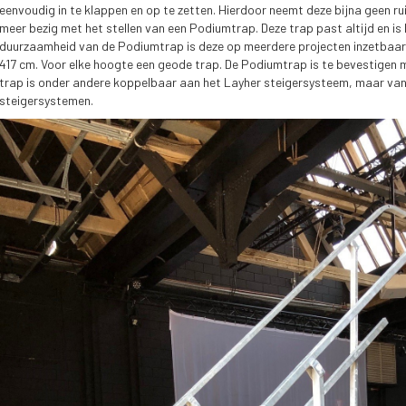
eenvoudig in te klappen en op te zetten. Hierdoor neemt deze bijna geen rui
meer bezig met het stellen van een Podiumtrap. Deze trap past altijd en is 
duurzaamheid van de Podiumtrap is deze op meerdere projecten inzetbaar. 
417 cm. Voor elke hoogte een geode trap. De Podiumtrap is te bevestigen m
trap is onder andere koppelbaar aan het Layher steigersysteem, maar va
steigersystemen.