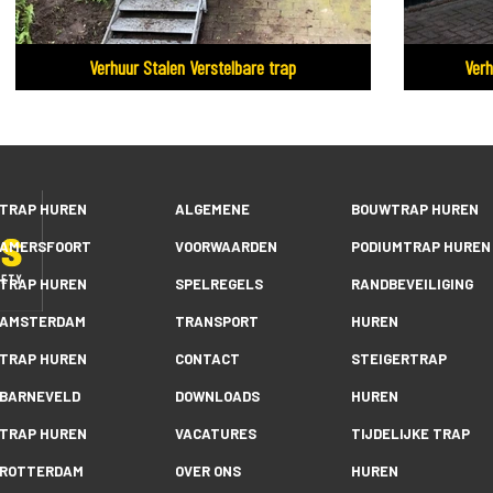
Verhuur Stalen Verstelbare trap
Verh
TRAP HUREN
ALGEMENE
BOUWTRAP HUREN
AMERSFOORT
VOORWAARDEN
PODIUMTRAP HUREN
TRAP HUREN
SPELREGELS
RANDBEVEILIGING
AMSTERDAM
TRANSPORT
HUREN
TRAP HUREN
CONTACT
STEIGERTRAP
BARNEVELD
DOWNLOADS
HUREN
TRAP HUREN
VACATURES
TIJDELIJKE TRAP
ROTTERDAM
OVER ONS
HUREN