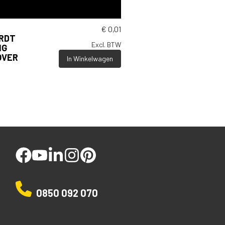
€
0,01
ORDT
Excl. BTW
NG
OVER
In Winkelwagen
facebook
youtube
linked
instagram
pinterest
0850 092 070