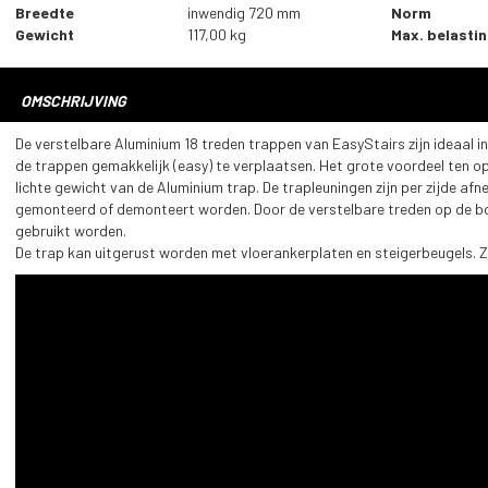
Breedte
inwendig 720 mm
Norm
Gewicht
117,00 kg
Max. belasti
OMSCHRIJVING
De
verstelbare
Aluminium 18 treden trappen van EasyStairs zijn ideaal in
de trappen gemakkelijk (easy) te verplaatsen. Het grote voordeel ten op
lichte gewicht van de Aluminium trap. De trapleuningen zijn per zijde afn
gemonteerd of demonteert worden. Door de verstelbare treden op de bo
gebruikt worden.
De trap kan uitgerust worden met vloerankerplaten en steigerbeugels. 