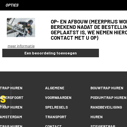
OPTIES
OP- EN AFBOUW (MEERPRIJS W
BEREKEND NADAT DE BESTELLI
GEPLAATST IS, WE NEMEN HIER
CONTACT MET U OP)
meer informatie
Een beoordeling toevoegen
TRAP HUREN
ALGEMENE
BOUWTRAP HUREN
AMERSFOORT
VOORWAARDEN
PODIUMTRAP HUREN
TRAP HUREN
SPELREGELS
RANDBEVEILIGING
AMSTERDAM
TRANSPORT
HUREN
TRAP HUREN
CONTACT
STEIGERTRAP