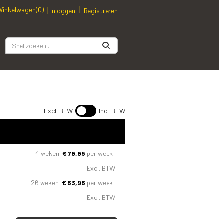
Winkelwagen
(0)
Inloggen
Registreren
Excl. BTW
Incl. BTW
4 weken
€
79,95
per week
Excl. BTW
26 weken
€
63,96
per week
Excl. BTW