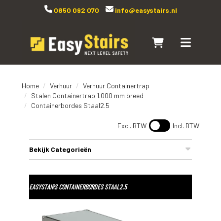
0850 092 070
info@easystairs.nl
Naar winkelwagen
Toggle navi
Home
Verhuur
Verhuur Containertrap
Stalen Containertrap 1.000 mm breed
Containerbordes Staal2.5
Excl. BTW
Incl. BTW
Bekijk Categorieën
EASYSTAIRS CONTAINERBORDES STAAL2.5