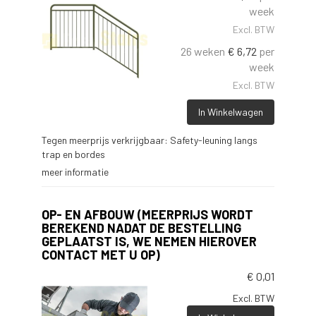
week
Excl. BTW
26 weken
€
6,72
per
week
Excl. BTW
In Winkelwagen
Tegen meerprijs verkrijgbaar: Safety-leuning langs
trap en bordes
meer informatie
OP- EN AFBOUW (MEERPRIJS WORDT
BEREKEND NADAT DE BESTELLING
GEPLAATST IS, WE NEMEN HIEROVER
CONTACT MET U OP)
€
0,01
Excl. BTW