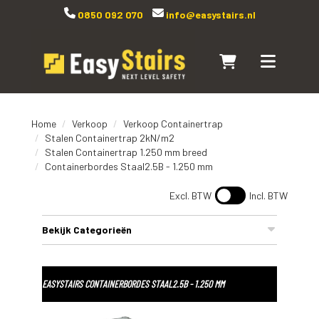
0850 092 070
info@easystairs.nl
Naar winkelwagen
Toggle navi
Home
Verkoop
Verkoop Containertrap
Stalen Containertrap 2kN/m2
Stalen Containertrap 1.250 mm breed
Containerbordes Staal2.5B - 1.250 mm
Excl. BTW
Incl. BTW
Bekijk Categorieën
EASYSTAIRS CONTAINERBORDES STAAL2.5B - 1.250 MM