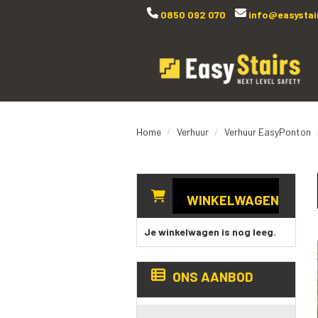
0850 092 070
info@easystair
Home
Verhuur
Verhuur EasyPonton
WINKELWAGEN
Je winkelwagen is nog leeg.
ONS AANBOD