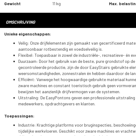
Gewicht
11 kg
Max. belasti
OMSCHRIJVING
Unieke eigenschappen:
Veilig: Onze drijfelementen zijn gemaakt van gecertificeerd mat
aantoonbaar rotbestendig en voedselveilig is.
Flexibel: Toepasbaar in zowel de industriële-, recreatieve- én 
Duurzaam: Door het gebruik van de beste, pure grondstof op de 
gecontroleerde productie, zijn de door EasyStairs gebruikte el
weersomstandigheden, zonnestralen én hebben daardoor de lan
Efficiënt: Vanwege het hoogwaardige gebruikte materiaal kunnen
zware machines en constant toeristisch gebruik geen vormverand
bewijzen het aanzienlijk drijfvermogen van de systemen.
Uitstraling: De EasyPontons geven een professionele uitstraling 
medewerkers, opdrachtgevers en klanten.
Toepassingen:
Industrie: Krachtige platforms voor bruginspecties, beschoeiin
tijdelijke werkvloeren. Geschikt voor zware machines en vracht