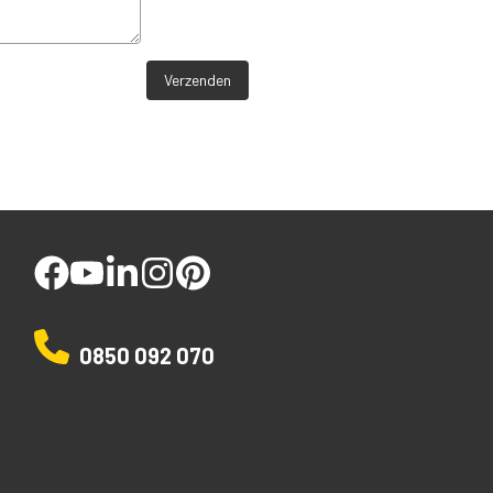
Verzenden
facebook
youtube
linked
instagram
pinterest
0850 092 070