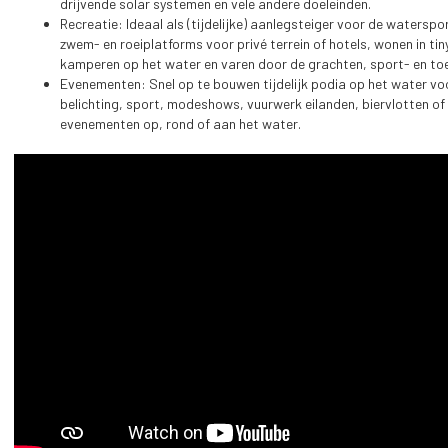
drijvende solar systemen en vele andere doeleinden.
Recreatie: Ideaal als (tijdelijke) aanlegsteiger voor de watersp
zwem- en roeiplatforms voor privé terrein of hotels, wonen in tin
kamperen op het water en varen door de grachten, sport- en toe
Evenementen: Snel op te bouwen tijdelijk podia op het water vo
belichting, sport, modeshows, vuurwerk eilanden, biervlotten of 
evenementen op, rond of aan het water.