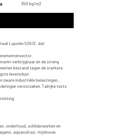
ng
350 kg/m2
eriaal Lupolen 5261Z, dat
evenementensector.
markt verkrijgbaar én de streng
ementen bestand tegen de sterkste
gste levensduur.
 zware industriële belastingen,
eringen veroorzaken. Talrijke tests
richting
gen, onderhoud, schilderwerken en
wagens, aquacultuur, mijnbouw,