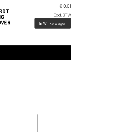
€
0,01
ORDT
Excl. BTW
NG
OVER
In Winkelwagen