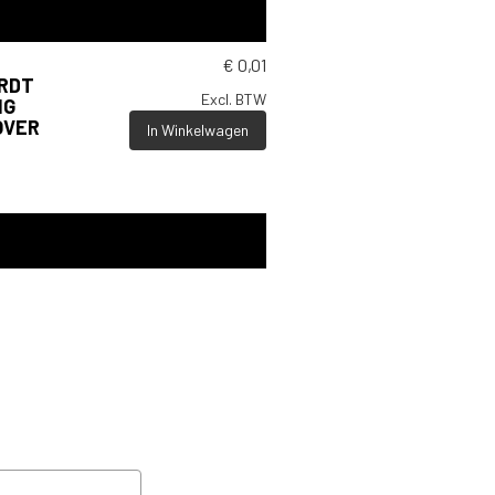
€
0,01
ORDT
Excl. BTW
NG
OVER
In Winkelwagen