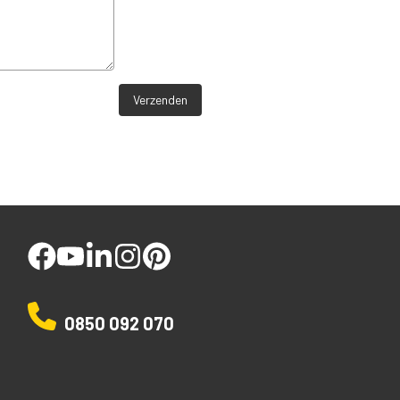
Verzenden
facebook
youtube
linked
instagram
pinterest
0850 092 070