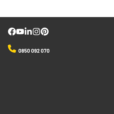
facebook
youtube
linked
instagram
pinterest
0850 092 070