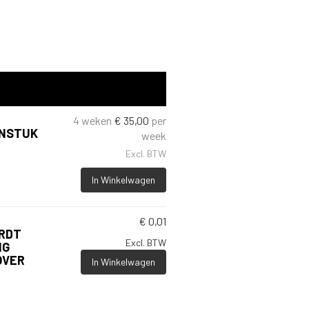
4 weken
€
35,00
per
ENSTUK
week
Excl. BTW
In Winkelwagen
€
0,01
ORDT
Excl. BTW
NG
OVER
In Winkelwagen