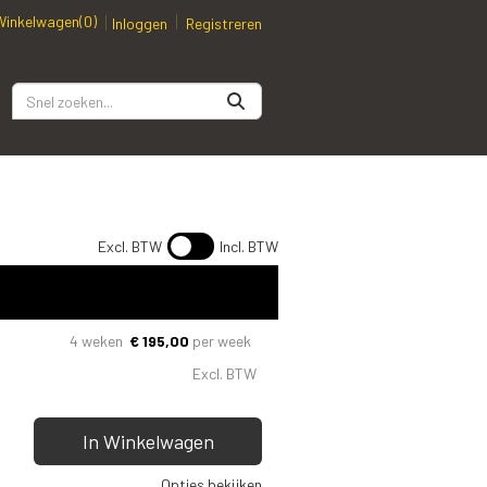
Winkelwagen
(0)
Inloggen
Registreren
Excl. BTW
Incl. BTW
4 weken
€
195,00
per week
Excl. BTW
In Winkelwagen
Opties bekijken