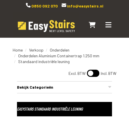
0850 092 070
info@easystairs.nl
Naar winkelwagen
Toggle navi
Home
Verkoop
Onderdelen
Onderdelen Aluminium Containertrap 1.250 mm
Standaard industriële leuning
Excl. BTW
Incl. BTW
Bekijk Categorieën
EASYSTAIRS STANDAARD INDUSTRIËLE LEUNING