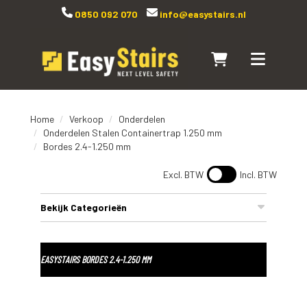
0850 092 070
info@easystairs.nl
Naar winkelwagen
Toggle navi
Home
Verkoop
Onderdelen
Onderdelen Stalen Containertrap 1.250 mm
Bordes 2.4-1.250 mm
Excl. BTW
Incl. BTW
Bekijk Categorieën
EASYSTAIRS BORDES 2.4-1.250 MM