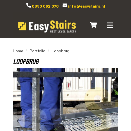
0850 092 070
info@easystairs.nl
Naar winkelwagen
Toggle navi
Home
Portfolio
Loopbrug
LOOPBRUG