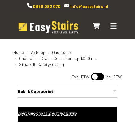
0850 092 070
info@easystairs.nl
Naar winkelwagen
Toggle navi
Home
Verkoop
Onderdelen
Onderdelen Stalen Containertrap 1.000 mm
Staal2.10 Safety-leuning
Excl. BTW
Incl. BTW
Bekijk Categorieën
EASYSTAIRS STAAL2.10 SAFETY-LEUNING