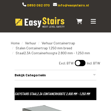
0850 092 070
info@easystairs.nl
Naar winkelwagen
Toggle navi
Home
Verhuur
Verhuur Containertrap
Stalen Containertrap 1.250 mm breed
Staal2.3A Containerhoogte 2.800 mm - 1.250 mm
Excl. BTW
Incl. BTW
Bekijk Categorieën
EASYSTAIRS STAAL2.3A CONTAINERHOOGTE 2.800 MM - 1.250 MM