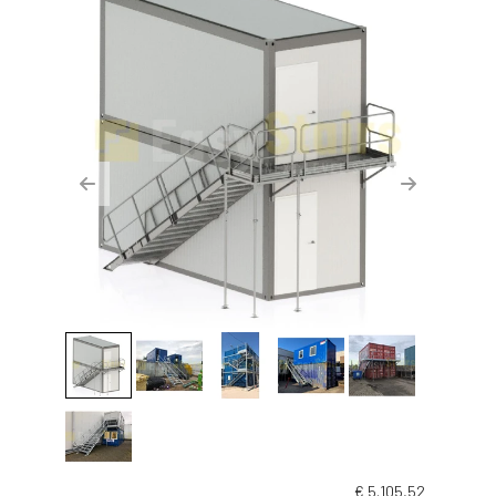
Previous
Next
€
5.105,52