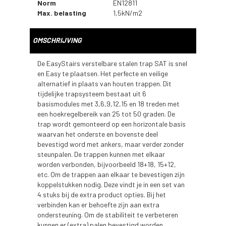
Norm
EN12811
Max. belasting
1,5kN/m2
OMSCHRIJVING
De EasyStairs
verstelbare
stalen trap SAT is snel
en Easy te plaatsen. Het perfecte en veilige
alternatief in plaats van houten trappen. Dit
tijdelijke trapsysteem bestaat uit 6
basismodules met 3,6,9,12,15 en 18 treden met
een hoekregelbereik van 25 tot 50 graden. De
trap wordt gemonteerd op een horizontale basis
waarvan het onderste en bovenste deel
bevestigd word met ankers, maar verder zonder
steunpalen. De trappen kunnen met elkaar
worden verbonden, bijvoorbeeld 18+18, 15+12,
etc. Om de trappen aan elkaar te bevestigen zijn
koppelstukken nodig. Deze vindt je in een set van
4 stuks bij de extra product opties. Bij het
verbinden kan er behoefte zijn aan extra
ondersteuning. Om de stabiliteit te verbeteren
kunnen er (extra) palen bevestigd worden.