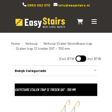
0850 092 070
info@easystairs.nl
Naar winkelwagen
Toggle navi
Home
Verkoop
Verkoop Stalen Verstelbare trap
Stalen trap 12 treden SAT - 700 mm
Excl. BTW
Incl. BTW
Bekijk Categorieën
EASYSTAIRS STALEN TRAP 12 TREDEN SAT - 700 MM