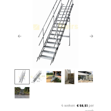
Previous
Next
4 weken
per
€
56,51
week