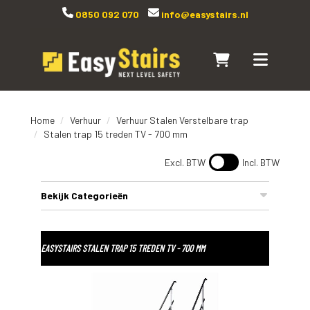
0850 092 070
info@easystairs.nl
Naar winkelwagen
Toggle navi
Home
Verhuur
Verhuur Stalen Verstelbare trap
Stalen trap 15 treden TV - 700 mm
Excl. BTW
Incl. BTW
Bekijk Categorieën
EASYSTAIRS STALEN TRAP 15 TREDEN TV - 700 MM