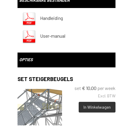
BESCHIKBARE BESTANDEN
Handleiding
User-manual
OPTIES
SET STEIGERBEUGELS
set
€
10,00
per week
Excl. BTW
In Winkelwagen