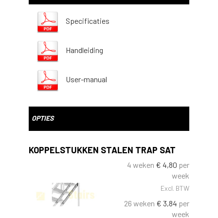
Specificaties
Handleiding
User-manual
OPTIES
KOPPELSTUKKEN STALEN TRAP SAT
4 weken
€
4,80
per
week
Excl. BTW
26 weken
€
3,84
per
week