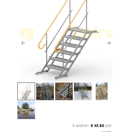
Previous
Next
4 weken
per
€
47,90
week