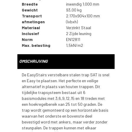
Breedte
inwendig 1.000 mm
Gewicht
93,00 kg
Transport
2.170x904x100 mm
afmetingen
(lxbxh)
Materiaal
Verzinkt Staal
Inclusief
2 Zijde leuning
Norm
EN12811
Max. belasting
1,5kN/m2
OMSCHRIJVING
De EasyStairs
verstelbare
stalen trap SAT is snel
en Easy te plaatsen. Het perfecte en veilige
alternatief in plaats van houten trappen. Dit
tijdelijke trapsysteem bestaat uit 6
basismodules met 3,6,9,12,15 en 18 treden met
een hoekregelbereik van 25 tot 50 graden. De
trap wordt gemonteerd op een horizontale basis
waarvan het onderste en bovenste deel
bevestigd word met ankers, maar verder zonder
steunpalen. De trappen kunnen met elkaar