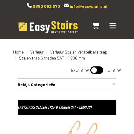
0850 092 070
info@easystairs.nl
Naar winkelwagen
Toggle navi
Home
Verhuur
Verhuur Stalen Verstelbare trap
Stalen trap 6 treden SAT - 1.000 mm
Excl. BTW
Incl. BTW
Bekijk Categorieën
EASYSTAIRS STALEN TRAP 6 TREDEN SAT - 1.000 MM