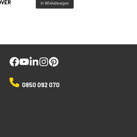
OVER
In Winkelwagen
facebook
youtube
linked
instagram
pinterest
0850 092 070