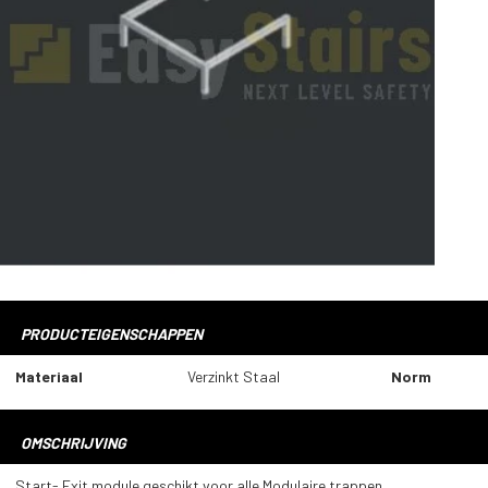
PRODUCTEIGENSCHAPPEN
Materiaal
Verzinkt Staal
Norm
OMSCHRIJVING
Start- Exit module geschikt voor alle Modulaire trappen.