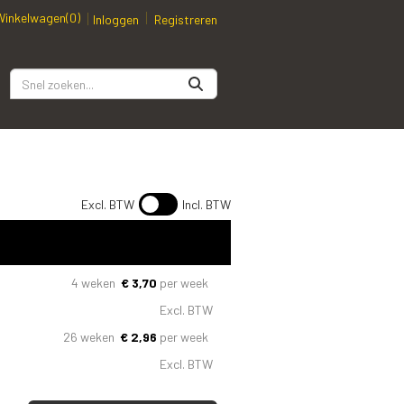
Winkelwagen
(0)
Inloggen
Registreren
Excl. BTW
Incl. BTW
4 weken
€
3,70
per week
Excl. BTW
26 weken
€
2,96
per week
Excl. BTW