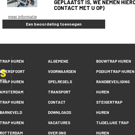
GEPLAATST IS, WE NEMEN HIER
CONTACT MET U OP)
meer informatie
Een beoordeling toevoegen
TRAP HUREN
ALGEMENE
BOUWTRAP HUREN
AMERSFOORT
VOORWAARDEN
PODIUMTRAP HUREN
TRAP HUREN
SPELREGELS
RANDBEVEILIGING
AMSTERDAM
TRANSPORT
HUREN
TRAP HUREN
CONTACT
STEIGERTRAP
BARNEVELD
DOWNLOADS
HUREN
TRAP HUREN
VACATURES
TIJDELIJKE TRAP
ROTTERDAM
OVER ONS
HUREN