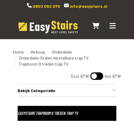
0850 092 070
info@easystairs.nl
Naar winkelwagen
Toggle navi
Home
Verkoop
Onderdelen
Onderdelen Stalen Verstelbare trap TV
Trapboom 9 treden trap TV
Excl. BTW
Incl. BTW
Bekijk Categorieën
EASYSTAIRS TRAPBOOM 9 TREDEN TRAP TV