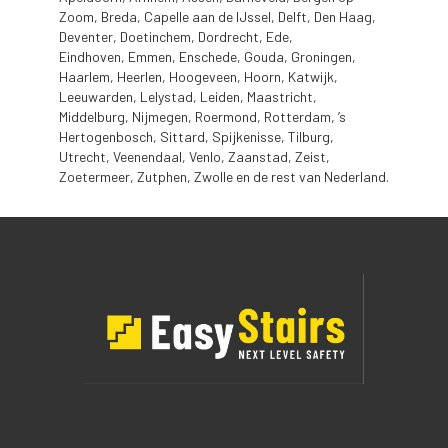
Zoom, Breda, Capelle aan de IJssel, Delft, Den Haag,
Deventer, Doetinchem, Dordrecht, Ede,
Eindhoven, Emmen, Enschede, Gouda, Groningen,
Haarlem, Heerlen, Hoogeveen, Hoorn, Katwijk,
Leeuwarden, Lelystad, Leiden, Maastricht,
Middelburg, Nijmegen, Roermond, Rotterdam, ’s
Hertogenbosch, Sittard, Spijkenisse, Tilburg,
Utrecht, Veenendaal, Venlo, Zaanstad, Zeist,
Zoetermeer, Zutphen, Zwolle en de rest van Nederland.