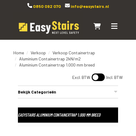
0850 092 070
info@easystairs.nl
Naar winkelwagen
Toggle navi
Home
Verkoop
Verkoop Containertrap
Aluminium Containertrap 2kN/m2
Aluminium Containertrap 1.000 mm breed
Excl. BTW
Incl. BTW
Bekijk Categorieën
EASYSTAIRS ALUMINIUM CONTAINERTRAP 1.000 MM BREED