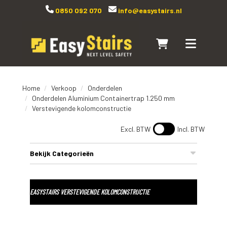
0850 092 070
info@easystairs.nl
Naar winkelwagen
Toggle navi
Home
Verkoop
Onderdelen
Onderdelen Aluminium Containertrap 1.250 mm
Verstevigende kolomconstructie
Excl. BTW
Incl. BTW
Bekijk Categorieën
EASYSTAIRS VERSTEVIGENDE KOLOMCONSTRUCTIE